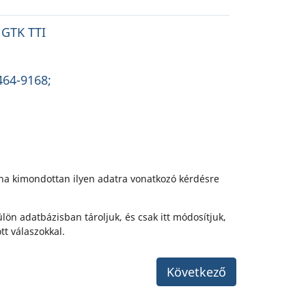
 GTK TTI
464-9168;
 ha kimondottan ilyen adatra vonatkozó kérdésre
ülön adatbázisban tároljuk, és csak itt módosítjuk,
t válaszokkal.
Következő