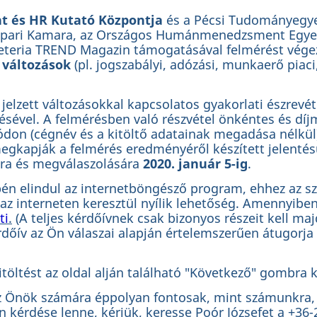
t és HR Kutató Központja
és a Pécsi Tudományegy
s Ipari Kamara, az Országos Humánmenedzsment Egy
eteria TREND Magazin támogatásával felmérést végez.
 változások
(pl. jogszabályi, adózási, munkaerő piaci
elzett változásokkal kapcsolatos gyakorlati észrevéte
ésével. A felmérésben való részvétel önkéntes és dí
ódon (cégnév és a kitöltő adatainak megadása nélkül)
egkapják a felmérés eredményéről készített jelentésü
ára és megválaszolására
2020. január 5-ig
.
én elindul az internetböngésző program, ehhez az s
 az interneten keresztül nyílik lehetőség. Amennyiben 
ti
.
(A teljes kérdőívnek csak bizonyos részeit kell maj
rdőív az Ön válaszai alapján értelemszerűen átugorja
itöltést az oldal alján található "Következő" gombra 
z Önök számára éppolyan fontosak, mint számunkra, k
 kérdése lenne, kérjük, keresse Poór Józsefet a +36