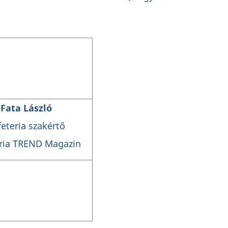
Fata László
feteria szakértő
eria TREND Magazin