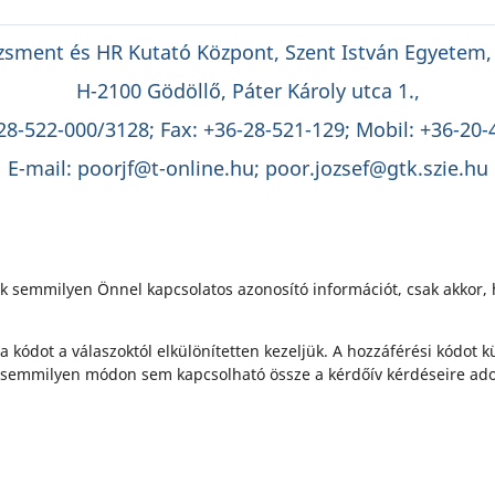
ment és HR Kutató Központ, Szent István Egyetem,
H-2100 Gödöllő, Páter Károly utca 1.,
-28-522-000/3128; Fax: +36-28-521-129; Mobil: +36-20-
E-mail: poorjf@t-online.hu; poor.jozsef@gtk.szie.hu
nk semmilyen Önnel kapcsolatos azonosító információt, csak akkor,
 a kódot a válaszoktól elkülönítetten kezeljük. A hozzáférési kódot k
ód semmilyen módon sem kapcsolható össze a kérdőív kérdéseire adot