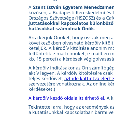
A
Szent István Egyetem Menedzsmen
közösen, a Budapesti Kereskedelmi é
Országos Szövetsége (HSZOSZ) és a Caf
juttatásokkal kapcsolatos különböző
hatásokkal számolnak Önök
.
Arra kérjük Önöket, hogy osszák meg a j
következőkben olvasható kérdőív kitölt
kezeljük. A kérdőív kitöltése anonim m
feltüntetik e-mail címüket, e-mailben m
kb. 15 percet) a kérdések végigolvasás
A kérdőív indításakor az Ön számítógép
aktív legyen. A kérdőív kitöltésére csak
teljes kérdőívet,
azt ide kattintva elérhe
szervezetére vonatkoznak. Az online ké
kérdéseket.)
A kérdőív kezdő oldala itt érhető el.
A k
Tekintettel arra, hogy az eredmények a
a kutatásunkkal kapcsolatban bármilyen