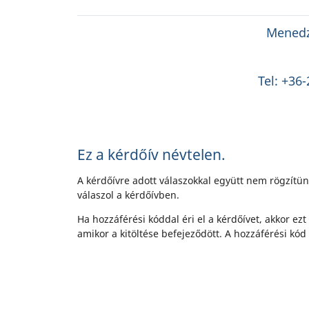
Menedzs
Tel: +36
Ez a kérdőív névtelen.
A kérdőívre adott válaszokkal együtt nem rögzítü
válaszol a kérdőívben.
Ha hozzáférési kóddal éri el a kérdőívet, akkor ezt
amikor a kitöltése befejeződött. A hozzáférési k