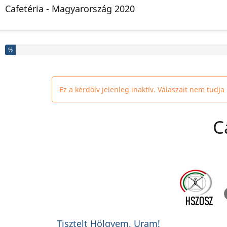
Cafetéria - Magyarország 2020
Befejezte a kérdőív % százalékát
%
Ez a kérdőív jelenleg inaktív. Válaszait nem tudja
C
Tisztelt Hölgyem, Uram!