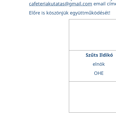
cafeteriakutatas@gmail.com
email cím
Előre is köszönjük együttműködését!
Szűts Ildi
elnök
OHE