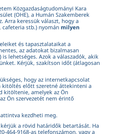
etem Közgazdaságtudományi Kara
esület (OHE), a Humán Szakemberek
 Arra keressük választ, hogy a
, cafeteria stb.) nyomán
milyen
leiket és tapasztalataikat a
jmentes, az adatokat bizalmasan
 is lehetséges. Azok a válaszadók, akik
nket. Kérjük, szakítson időt (átlagosan
zükséges, hogy az internetkapcsolat
kitöltés előtt szeretné áttekinteni a
d kitöltenie, amelyek az Ön
 az Ön szervezetét nem érintő
kattintva kezdheti meg.
érjük a rövid határidők betartását. Ha
-20-464-9168-as telefonszámon, vagy a