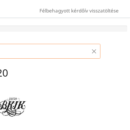
Félbehagyott kérdőív visszatöltése
20