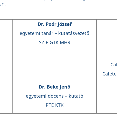
en.
Dr. Poór József
egyetemi tanár – kutatásvezető
SZIE GTK MHR
kó
Ca
Cafet
Dr. Beke Jenő
egyetemi docens – kutató
PTE KTK